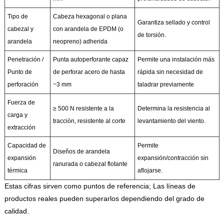
Tipo de
Cabeza hexagonal o plana
Garantiza sellado y control
cabezal y
con arandela de EPDM (o
de torsión.
arandela
neopreno) adherida
Penetración /
Punta autoperforante capaz
Permite una instalación más
Punto de
de perforar acero de hasta
rápida sin necesidad de
perforación
~3 mm
taladrar previamente
Fuerza de
≥ 500 N resistente a la
Determina la resistencia al
carga y
tracción, resistente al corte
levantamiento del viento.
extracción
Capacidad de
Permite
Diseños de arandela
expansión
expansión/contracción sin
ranurada o cabezal flotante
térmica
aflojarse.
Estas cifras sirven como puntos de referencia; Las líneas de
productos reales pueden superarlos dependiendo del grado de
calidad.