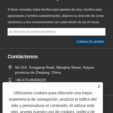
Si tiene consultas sobre tornillos para paneles de yeso, tornillos para
aglomerado y tornillos autoperforantes, déjenos su dirección de correo
electrónico y nos comunicaremos con usted dentro de las 24 horas.
Contáctenos
No 518. Tonggang Road, Wanghai Street, Haiyan,
provincia de Zhejiang, China
+86-573-86058220
X
sales@runyee.net.cn
Utilizamos cookies para ofrecerle una mejor
experiencia de navegación, analizar el tráfico del
sitio y personalizar el contenido. Al utilizar este
Links
Sitemap
RSS
XML
política de privacidad
sitio, acepta nuestro uso de cookies.
política de