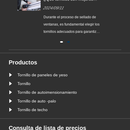
para sellar ventanas?
2024/09/11
los
Durante el proceso de sellado de
cas
ventanas, es fundamental elegir los
tornillos adecuados para garantizar
e los
la estabilidad y seguridad de las
ventanas. Según la información
disponible, los “tornillos extraíbles
de acero inoxidable 304” son los
Productos
tipos de tornillos recomendados
Tornillo de paneles de yeso
para sellar ventanas. Este ......
Tornillo
Tornillo de autoimensionamiento
Tornillo de auto -palo
Tornillo de techo
Consulta de lista de precios