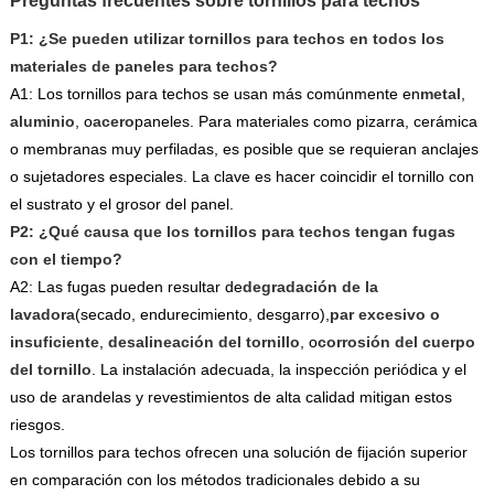
Preguntas frecuentes sobre tornillos para techos
P1: ¿Se pueden utilizar tornillos para techos en todos los
materiales de paneles para techos?
A1: Los tornillos para techos se usan más comúnmente en
metal
,
aluminio
, o
acero
paneles. Para materiales como pizarra, cerámica
o membranas muy perfiladas, es posible que se requieran anclajes
o sujetadores especiales. La clave es hacer coincidir el tornillo con
el sustrato y el grosor del panel.
P2: ¿Qué causa que los tornillos para techos tengan fugas
con el tiempo?
A2: Las fugas pueden resultar de
degradación de la
lavadora
(secado, endurecimiento, desgarro),
par excesivo o
insuficiente
,
desalineación del tornillo
, o
corrosión del cuerpo
del tornillo
. La instalación adecuada, la inspección periódica y el
uso de arandelas y revestimientos de alta calidad mitigan estos
riesgos.
Los tornillos para techos ofrecen una solución de fijación superior
en comparación con los métodos tradicionales debido a su