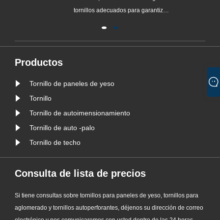
tornillos adecuados para garantizar
e los
la estabilidad y seguridad de las
ventanas. Según la información
disponible, los “tornillos extraíbles
de acero inoxidable 304” son los
Productos
tipos de tornillos recomendados
Tornillo de paneles de yeso
para sellar ventanas. Este ......
Tornillo
Tornillo de autoimensionamiento
Tornillo de auto -palo
Tornillo de techo
Consulta de lista de precios
Si tiene consultas sobre tornillos para paneles de yeso, tornillos para
aglomerado y tornillos autoperforantes, déjenos su dirección de correo
electrónico y nos comunicaremos con usted dentro de las 24 horas.