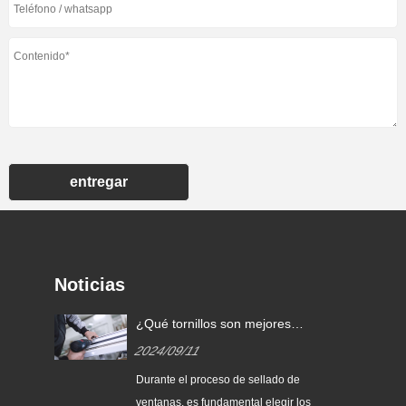
entregar
Noticias
los
¿Qué tornillos son mejores
para sellar ventanas?
2024/09/11
los
Durante el proceso de sellado de
cas
ventanas, es fundamental elegir los