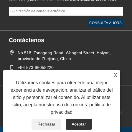
Contáctenos
No 518. Tonggang Road, Wanghai Street, Haiyan,
provincia de Zhejiang, China
+86-573-86058220
X
sales@runyee.net.cn
Utilizamos cookies para ofrecerle una mejor
experiencia de navegación, analizar el tráfico del
sitio y personalizar el contenido. Al utilizar este
Links
Sitemap
RSS
XML
política de privacidad
sitio, acepta nuestro uso de cookies.
política de
privacidad
Copyright © 2024 Jiaxing Runyee Metal Technology Co., Ltd.
Todos los derechos reservados.
Rechazar
Aceptar